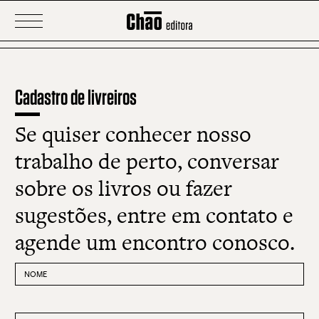
Gente rica
Guerra contra Palmares
Cadastro de livreiros
História e descrição da febre amarela
Se quiser conhecer nosso
Ingleses no Brasil
trabalho de perto, conversar
Páginas de recordações
sobre os livros ou fazer
sugestões, entre em contato e
Dias ensolarados no Paraizo
agende um encontro conosco.
O 15 de Novembro e a queda da Monarquia
NOME
Fantina
SOBRENOME