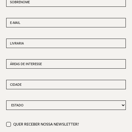
Diálogos Makii de Francisco Alves de Souza
Jovita Alves Feitosa
EMAIL
LIVRARIA
ÁREAS DE INTERESSE
CIDADE
ESTADO
QUER RECEBER NOSSA NEWSLETTER?