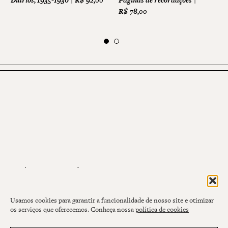
Diários, 1935-1936
R$
92,00
Páginas de recordações
R$
78,00
Assine nossa newsletter
NOME
Usamos cookies para garantir a funcionalidade de nosso site e otimizar
os serviços que oferecemos. Conheça nossa
política de cookies
E-MAIL