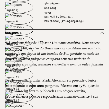
360
páginas
ano
2023
450 g
isbn
978-65-80341-22-1
isbn (e-book)
978-65-80341-23-8
SINOPSE
“Já ouviram falar de Filipson? Um nome esquisito. Nem parece
brasileiro. Mas, dentro do Brasil imenso, constituía um pontinho
minúsculo que ficava lá nas bandas do Sul, perdido no meio de
diversas colônias prósperas compostas em sua maioria de
imigrantes espanhóis, italianos e alemães e uma ou outra fazenda
de brasileiros.”
Desde a primeira linha, Frida Alexandr surpreende o leitor,
interpelando-o com uma pergunta. Mesmo em 1967, quando
suas memórias foram publicadas em edição restrita,
provavelmente poucos responderiam afirmativamente à sua
questão.