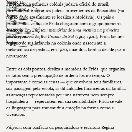
Filipson foi a primeira colônia judaica oficial do Brasil,
formada por imigrantes judeus provenientes da Bessarábia (na
região onde atualmente se localiza a Moldávia). Os pais e
irmãos mais velhos de Frida chegaram com o grupo pioneiro,
em 1904. Em
Filipson: memórias de uma menina na primeira
colônia judaica no Rio Grande do Sul
(
1904-1920
), Frida faz um
registro de sua infância na colônia onde nasceu até a
melancólica despedida, em 1920, quando a família decide partir
novamente.
Entre os dois pontos, desliza a memória de Frida, que organiza
os fatos sem a preocupação de ordená-los no tempo. O
importante é como as cenas — que envolvem seus familiares,
sua passagem pela escola, as dificuldades financeiras da família,
as ameaças representadas por uma natureza nem sempre
hospitaleira — repercutem em sua sensibilidade. Frida se vale
da linguagem para transmitir a emoção na forma como a
vivenciou.
Filipson
, com posfácio da pesquisadora e escritora Regina