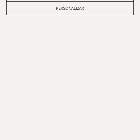
PERSONALIZAR
Assine nossa newsletter
NOME
E-MAIL