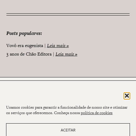
Posts populares:
Vovô era eugenista
Leia mais »
3 anos de Chão Editora
Leia mais »
Assine nossa newsletter
Usamos cookies para garantir a funcionalidade de nosso site e otimizar
os serviços que oferecemos. Conheça nossa
política de cookies
NOME
ACEITAR
E-MAIL