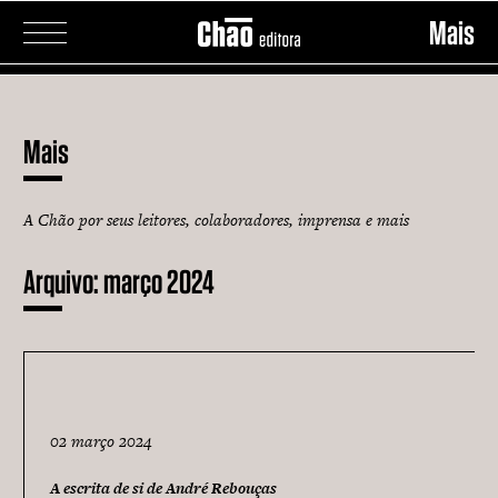
Mais
Guerra contra Palmares
História e descrição da febre amarela
Mais
Ingleses no Brasil
A Chão por seus leitores, colaboradores, imprensa e mais
Páginas de recordações
Arquivo:
março 2024
Dias ensolarados no Paraizo
O 15 de Novembro e a queda da Monarquia
Fantina
02 março 2024
Diálogos Makii de Francisco Alves de Souza
A escrita de si de André Rebouças