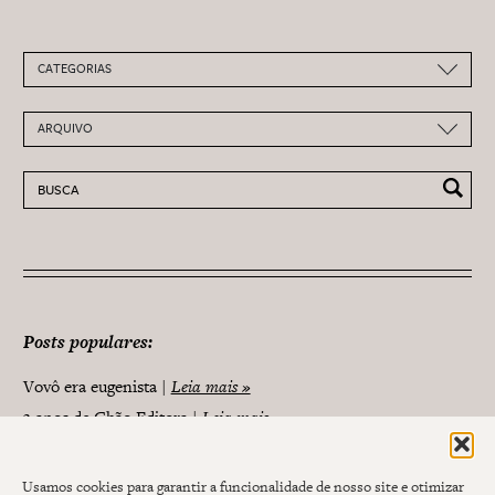
CATEGORIAS
ARQUIVO
Pesquisar por:
Posts populares:
Vovô era eugenista
Leia mais »
3 anos de Chão Editora
Leia mais »
Usamos cookies para garantir a funcionalidade de nosso site e otimizar